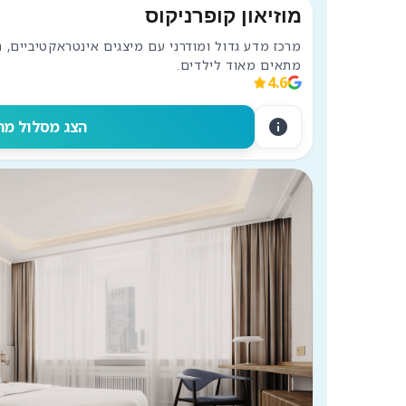
מוזיאון קופרניקוס
מתאים מאוד לילדים.
4.6
info
הצג מסלול מה