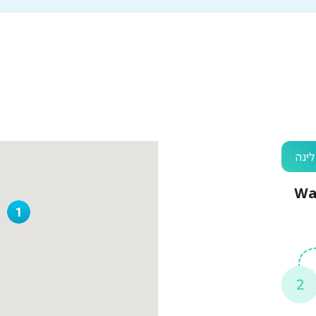
ינה
1