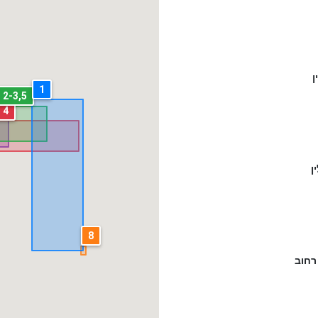
ן
1
2-3,5
6
4
ן
8
רחוב