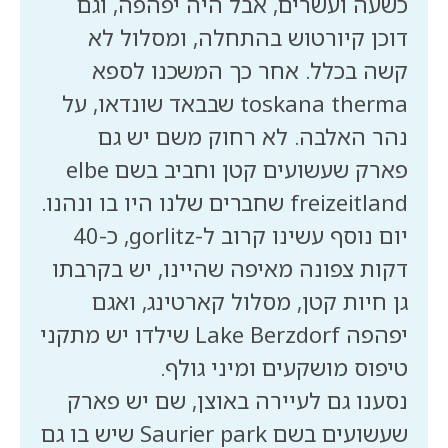
כשעה ועשרים, אבל היה יפהפה, וגם
דוכן קיורטוש בהתחלה, ומסלול לא
קשה בכלל. אחר כך המשכנו לספא
toskana therma שבבאד שונדאו, על
נהר האלבה. לא רחוק משם יש גם
פארק שעשועים קטן וחביב בשם elbe
יום נוסף עשינו קרוב ל-gorlitz, כ-40
דקות צפונה מאיפה שהיינו, יש בקרבתו
גן חיות קטן, מסלול קארטינג, ואגם
יפהפה Lake Berzdorf שילדו יש מתקני
נסענו גם לעיירה באוצן, שם יש פארק
שעשועים בשם Saurier park שיש בו גם