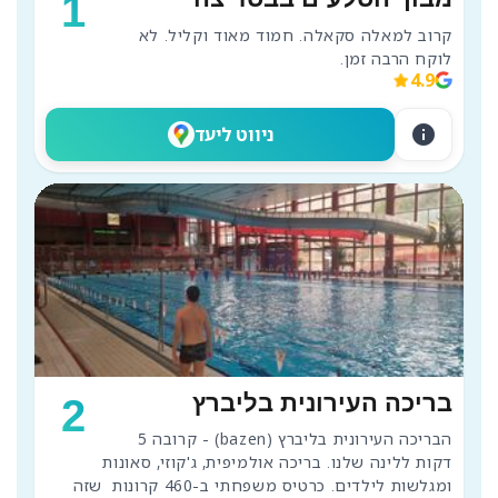
1
קרוב למאלה סקאלה. חמוד מאוד וקליל. לא 
לוקח הרבה זמן.
4.9
info
ניווט ליעד
בריכה העירונית בליברץ
2
הבריכה העירונית בליברץ (bazen) - קרובה 5 
דקות ללינה שלנו. בריכה אולמיפית, ג'קוזי, סאונות 
ומגלשות לילדים. כרטיס משפחתי ב-460 קרונות  שזה 