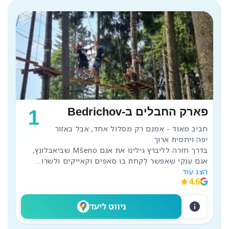
פארק החבלים ב-Bedrichov
1
חביב מאוד - אמנם רק מסלול אחד, אבל באזור 
בדרך חזרה לליברץ גילינו את אגם Mšeno שביאבלונץ, 
אגם ענקי שאפשר לקחת בו סאפים וקאייקים ולשרו
...
הצג עוד
4.6
info
ניווט ליעד