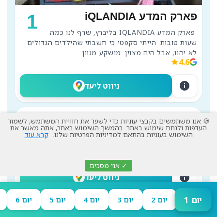
פארק המדע iQLANDIA
1
 פארק המדע IQLANDIA בליברץ, שרף לנו כמה 
שעות טובות. הייתי סקפטי כי חשבתי שהילדים הגדולים 
לא יהנו, אבל היה מצוין. מושקע מגוון.
4.6
info
ניווט ליעד
גן החיות ב-Liberec
2
🍪 אנו משתמשים בקבצי עוגיות כדי לשפר את חוויית המשתמש, לשמור
העדפות ולנתח שימוש באתר. בהמשך השימוש באתר, אתה מאשר את
חברים שלנו היו גם בגן החיות, אנחנו לא היינו, 
השימוש בעוגיות בהתאם למדיניות הפרטיות שלנו.
קרא עוד
אבל הבנו שדי מוצלח.
4
✓ אני מסכים
info
ניווט ליעד
יום 1
יום 2
יום 3
יום 4
יום 5
יום 6