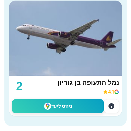
נמל התעופה בן גוריון
2
4.1
info
ניווט ליעד