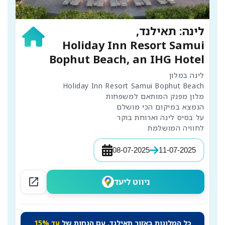
לינה: תאילנד,
Holiday Inn Resort Samui
Bophut Beach, an IHG Hotel
לחוויה המושלמת
08-07-2025
11-07-2025
open_in_new
ניווט ליעד
כל המלונות באזור תאילנד, עם הנחות של
עד 15%