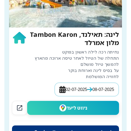
לינה: תאילנד, Tambon Karon
מלון אמרלד
לחוויה המושלמת
02-07-2025
08-07-2025
open_in_new
ניווט ליעד