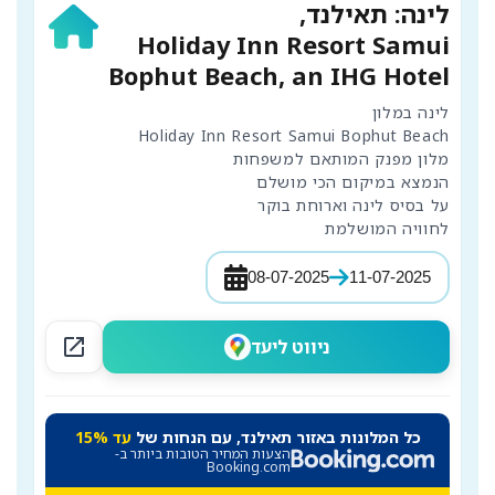
לינה: תאילנד,
Holiday Inn Resort Samui
Bophut Beach, an IHG Hotel
לחוויה המושלמת
08-07-2025
11-07-2025
open_in_new
ניווט ליעד
כל המלונות באזור תאילנד, עם הנחות של
עד 15%
הצעות המחיר הטובות ביותר ב-
Booking.com