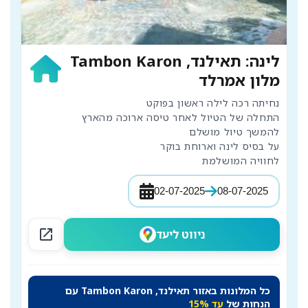
לינה: תאילנד, Tambon Karon
מלון אמרלד
לחוויה המושלמת
02-07-2025
08-07-2025
open_in_new
ניווט ליעד
כל המלונות באזור תאילנד, Tambon Karon עם
הנחות של
עד 15%