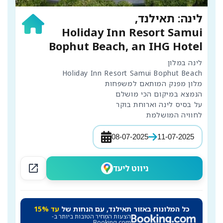
לינה: תאילנד,
Holiday Inn Resort Samui
Bophut Beach, an IHG Hotel
לחוויה המושלמת
08-07-2025
11-07-2025
open_in_new
ניווט ליעד
כל המלונות באזור תאילנד, עם הנחות של
עד 15%
הצעות המחיר הטובות ביותר ב-
Booking.com