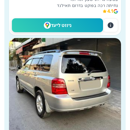
נחיתה רכה בפוקט בדרום תאילנד
4.1
info
ניווט ליעד