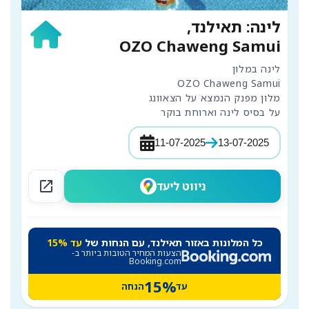
לינה: תאילנד,
OZO Chaweng Samui
על בסיס לינה וארוחת בוקר

11-07-2025
13-07-2025
open_in_new
ניווט ליעד
כל המלונות באזור תאילנד, עם הנחות של
עד 15%
הצעות המחיר הטובות ביותר ב-
Booking.com
15%
עד
הנחה