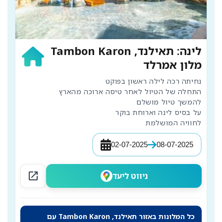
לינה: תאילנד, Tambon Karon
מלון אמרלד
לחוויה המושלמת
02-07-2025
08-07-2025
open_in_new
ניווט ליעד
כל המלונות באזור תאילנד, Tambon Karon עם