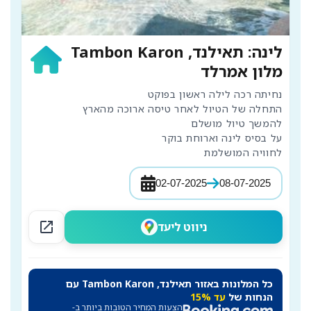
לינה: תאילנד, Tambon Karon
מלון אמרלד
לחוויה המושלמת
02-07-2025
08-07-2025
open_in_new
ניווט ליעד
כל המלונות באזור תאילנד, Tambon Karon עם
הנחות של
עד 15%
הצעות המחיר הטובות ביותר ב-