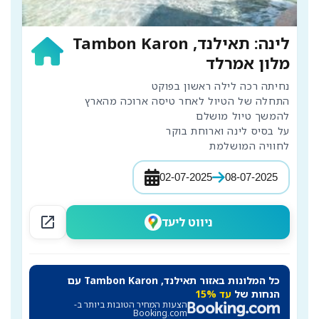
לינה: תאילנד, Tambon Karon
מלון אמרלד
לחוויה המושלמת
02-07-2025
08-07-2025
open_in_new
ניווט ליעד
כל המלונות באזור תאילנד, Tambon Karon עם
הנחות של
עד 15%
הצעות המחיר הטובות ביותר ב-
Booking.com