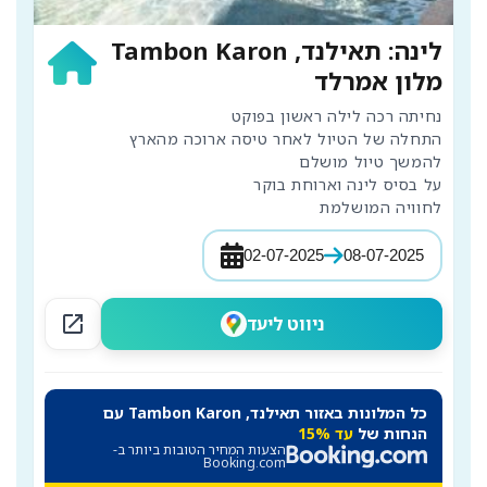
לינה: תאילנד, Tambon Karon
מלון אמרלד
לחוויה המושלמת
02-07-2025
08-07-2025
open_in_new
ניווט ליעד
כל המלונות באזור תאילנד, Tambon Karon עם
הנחות של
עד 15%
הצעות המחיר הטובות ביותר ב-
Booking.com