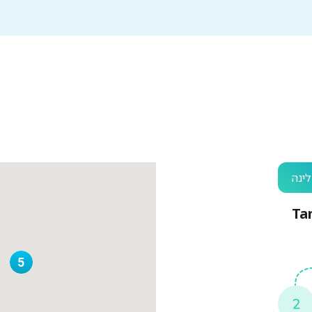
ינה
Tambo
5