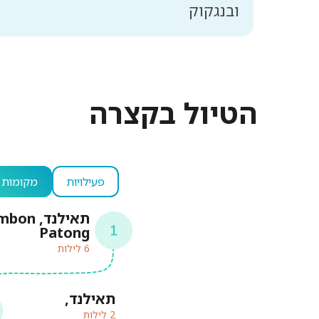
ובנגקוק
הטיול בקצרה
פעילויות
מקומות ל
תאילנד, n
Patong
6 לילות
תאילנד,
2 לילות