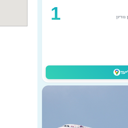
1
יעד