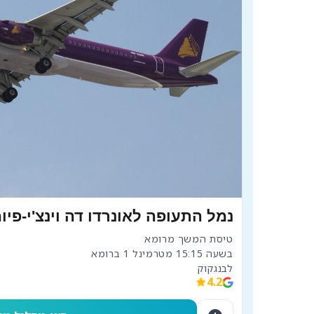
נמל התעופה לאונרדו דה וינצ'י-פיומ
לבנגקוק

4.2