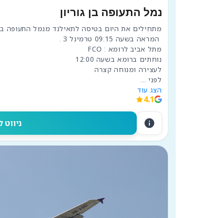
נמל התעופה בן גוריון
לפני 
...
הצג עוד
4.1
info
ניווט ל