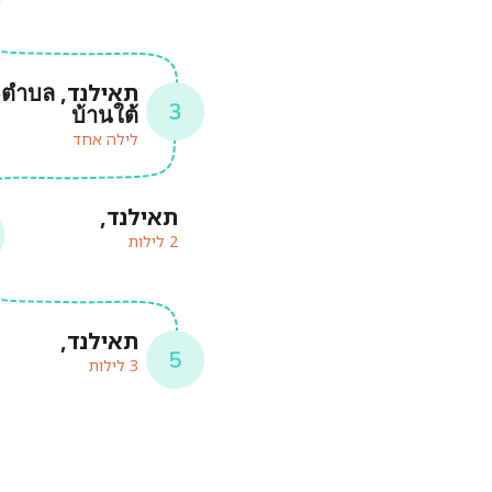
תאילנד, ตำบล
บ้านใต้
לילה אחד
תאילנד,
2 לילות
תאילנד,
3 לילות