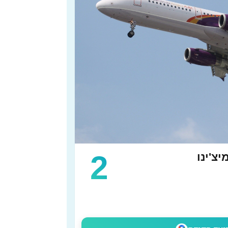
2
יצ'ינו