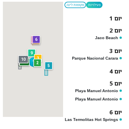
פעילויות
מקומות לינה
יום 1
יום 2
Jaco Beach
7
6
8
יום 3
9
3
Parque Nacional Carara
10
13
1
12
2
5
יום 4
יום 5
Playa Manuel Antonio
Playa Manuel Antonio
יום 6
Las Termolitas Hot Springs