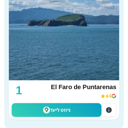
El Faro de Puntarenas
1
4.6
info
ניווט ליעד