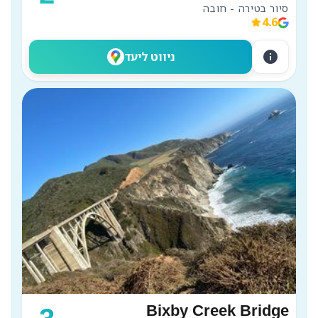
סיור בטירה - חובה
4.6
info
ניווט ליעד
Bixby Creek Bridge