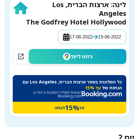
לינה: ארצות הברית, Los
Angeles
The Godfrey Hotel Hollywood
17-06-2022
19-06-2022
open_in_new
ניווט ליעד
כל המלונות באזור ארצות הברית, Los Angeles עם
הנחות של
עד 15%
הצעות המחיר הטובות ביותר ב-
Booking.com
15%
עד
הנחה
יום 2