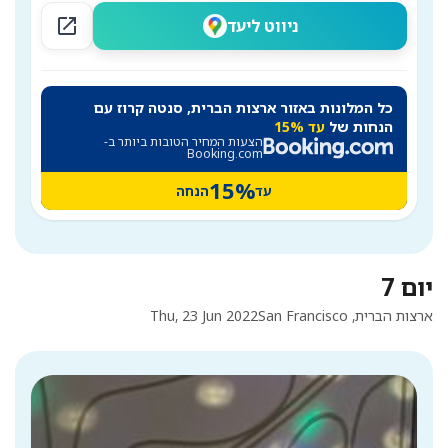
open_in_new
ניווט ליעד
כל המלונות באזור ארצות הברית, סנטה קרוז עם
הנחות של
עד 15%
הצעות המחיר הטובות ביותר ב-
Booking.com
15%
עד
הנחה
יום 7
ארצות הברית, San Francisco
Thu, 23 Jun 2022