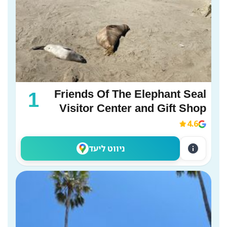
Friends Of The Elephant Seal
1
Visitor Center and Gift Shop
4.6
info
ניווט ליעד