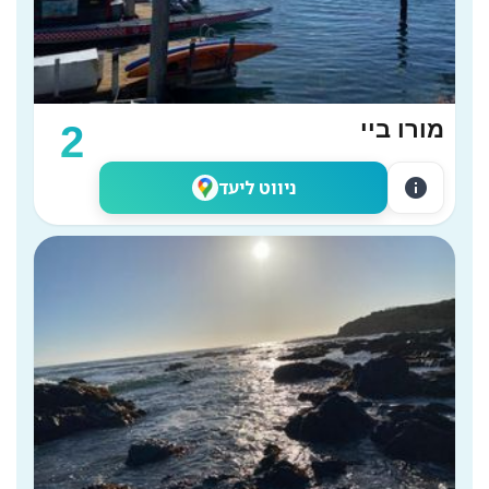
מורו ביי
2
info
ניווט ליעד