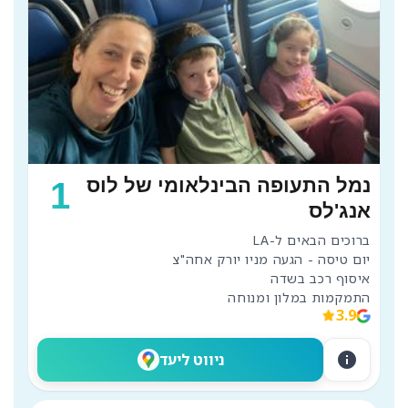
נמל התעופה הבינלאומי של לוס
1
אנג'לס
התמקמות במלון ומנוחה
3.9
info
ניווט ליעד