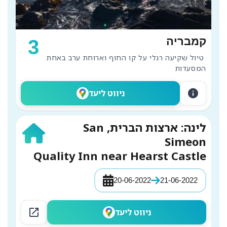
קמבריה
3
 טיול שקיעה רגלי על קו החוף וארוחת ערב באחת 
המסעדות
info
ניווט ליעד
לינה: ארצות הברית, San
Simeon
Quality Inn near Hearst Castle
20-06-2022
21-06-2022
open_in_new
ניווט ליעד