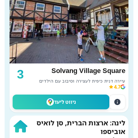
Solvang Village Square
3
עיירה דנית כיפית לעצירה וסיבוב עם הילדים

4.7
info
ניווט ליעד
לינה: ארצות הברית, סן לואיס
אוביספו