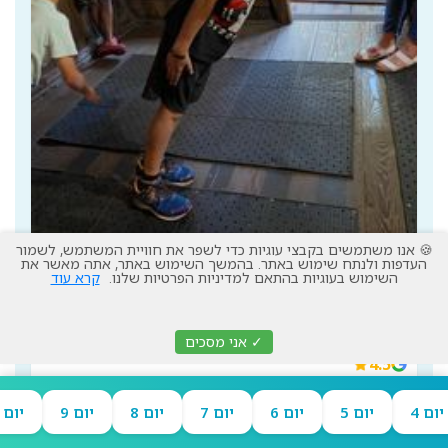
🍪 אנו משתמשים בקבצי עוגיות כדי לשפר את חוויית המשתמש, לשמור
העדפות ולנתח שימוש באתר. בהמשך השימוש באתר, אתה מאשר את
נקודת המסתורין
3
השימוש בעוגיות בהתאם למדיניות הפרטיות שלנו.
קרא עוד
בקתה אשר מתרחשות בה לכאורה תופעות 
הסותרות את חוקי  כוח הכבידה - חוויה משעשעת של 
✓ אני מסכים
שעה
4.5
info
יום 4
יום 5
יום 6
יום 7
יום 8
יום 9
יום 10
ניווט ליעד