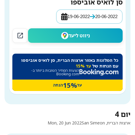
סן לואיס אוביספו
19-06-2022
20-06-2022
open_in_new
ניווט ליעד
כל המלונות באזור ארצות הברית, סן לואיס אוביספו
עם הנחות של
עד 15%
הצעות המחיר הטובות ביותר ב-
Booking.com
15%
עד
הנחה
יום 4
ארצות הברית, San Simeon
Mon, 20 Jun 2022