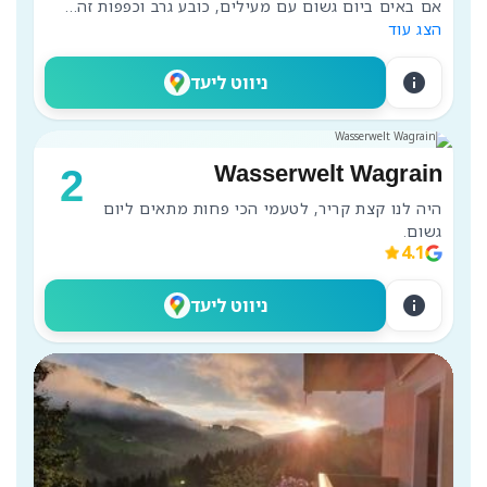
אם באים ביום גשום עם מעילים, כובע גרב וכפפות זה
...
הצג עוד
info
ניווט ליעד
Wasserwelt Wagrain
2
היה לנו קצת קריר, לטעמי הכי פחות מתאים ליום 
גשום.
4.1
info
ניווט ליעד