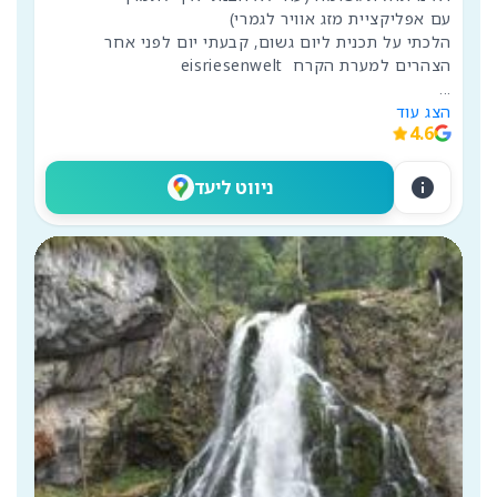
הלכתי על תכנית ליום גשום, קבעתי יום לפני אחר 
הצהרים למערת הקרח  eisriesenwelt

...
הצג עוד
4.6
info
ניווט ליעד