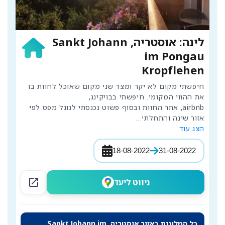
לינה: אוסטריה, Sankt Johann
im Pongau
Kropflehen
חיפשתי מקום לא יקר ומצד שני מקום שאוכל לחוות בו 
airbnb, אתר החוות ובסוף פשוט נכנסתי לגוגל מפס לפי 
אזור שינה והתחלתי
...
הצג עוד
18-08-2022
31-08-2022
open_in_new
ניווט ליעד
כל המלונות באזור אוסטריה, Sankt Johann im