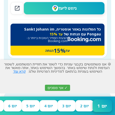
open_in_new
ניווט ליעד
כל המלונות באזור אוסטריה, Sankt Johann im
Pongau עם הנחות של
עד 15%
הצעות המחיר הטובות ביותר ב-
Booking.com
15%
עד
הנחה
🍪 אנו משתמשים בקבצי עוגיות כדי לשפר את חוויית המשתמש, לשמור
העדפות ולנתח שימוש באתר. בהמשך השימוש באתר, אתה מאשר את
השימוש בעוגיות בהתאם למדיניות הפרטיות שלנו.
קרא עוד
יום 6
אוסטריה, Sankt Johann im Pongau
Mon, 22 Aug 2022
✓ אני מסכים
יום 1
יום 2
יום 3
יום 4
יום 5
יום 6