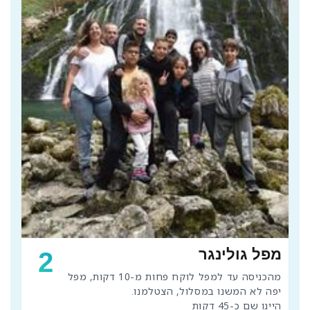
מפל גולינגר
2
מהכניסה עד למפל לוקח פחות מ-10 דקות, מפל 
היינו שם כ-45 דקות