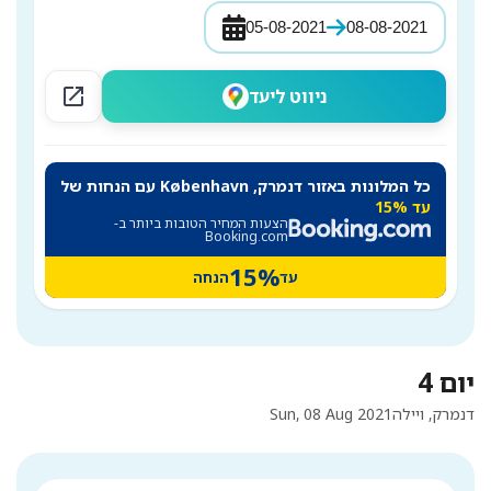
05-08-2021
08-08-2021
open_in_new
ניווט ליעד
כל המלונות באזור דנמרק, København עם הנחות של
עד 15%
הצעות המחיר הטובות ביותר ב-
Booking.com
15%
עד
הנחה
יום 4
דנמרק, ויילה
Sun, 08 Aug 2021