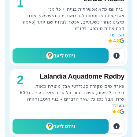
1
 בית עם מלא אפשרויות בנייה + כל מני 
אטרקציות מבוססות לגו. מאוד יפה ומשעשע. אנחנו 
מיצינו אחרי כשעתיים, אפשר לבלות שם יותר (כאמור 
קצת פחות סימפטי בקורונ
...
הצג עוד
4.8
info
ניווט ליעד
Lalandia Aquadome Rødby
2
פארק מים מקורה סטנדרטי אבל מוצלח מאוד. 
בילינו 3 שעות, אפשר יותר. כל אחד מאלה עולה כ600 
ש״ח, אבל כמו כל שאר הדברים - בנוי היטב וחוויה 
מעולה.
4
info
ניווט ליעד