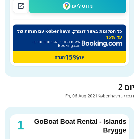
open_in_new
ניווט ליעד
כל המלונות באזור דנמרק, København עם הנחות של
עד 15%
הצעות המחיר הטובות ביותר ב-
Booking.com
15%
עד
הנחה
יום 2
דנמרק, København
Fri, 06 Aug 2021
GoBoat Boat Rental - Islands
1
Brygge