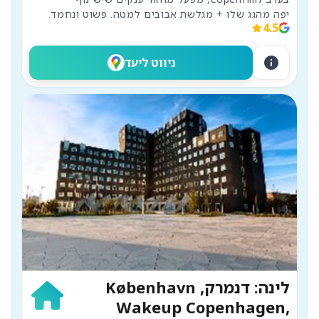
יפה מהגג שלו + מגלשת אבובים למטה. פשוט ונחמד.
4.5
info
ניווט ליעד
לינה: דנמרק, København
Wakeup Copenhagen,