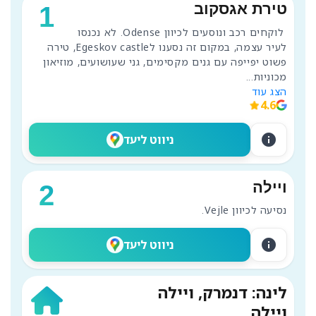
טירת אגסקוב
1
 לוקחים רכב ונוסעים לכיוון Odense. לא נכנסו 
לעיר עצמה, במקום זה נסענו לEgeskov castle, טירה 
פשוט יפייפה עם גנים מקסימים, גני שעושועים, מוזיאון 
מכוניות
...
הצג עוד
4.6
info
ניווט ליעד
ויילה
2
נסיעה לכיוון Vejle.
info
ניווט ליעד
לינה: דנמרק, ויילה
ויילה