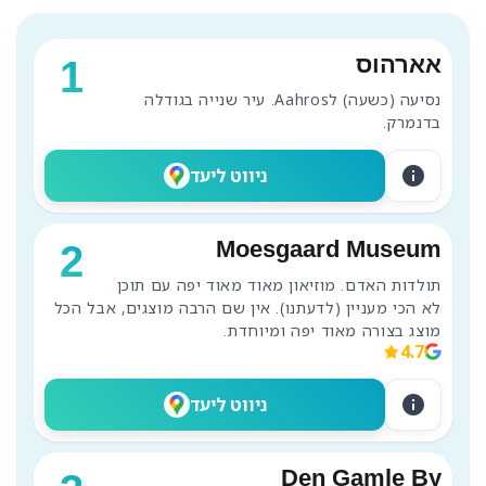
אארהוס
1
נסיעה (כשעה) לAahros. עיר שנייה בגודלה 
בדנמרק.
info
ניווט ליעד
Moesgaard Museum
2
תולדות האדם. מוזיאון מאוד מאוד יפה עם תוכן 
לא הכי מעניין (לדעתנו). אין שם הרבה מוצגים, אבל הכל 
מוצג בצורה מאוד יפה ומיוחדת.
4.7
info
ניווט ליעד
Den Gamle By