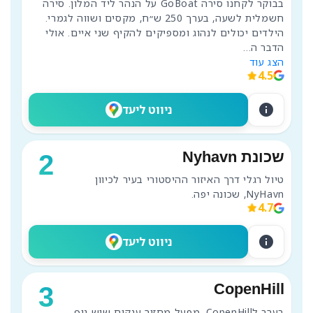
בבוקר לקחנו סירה GoBoat על הנהר ליד המלון. סירה 
חשמלית לשעה, בערך 250 ש״ח, מקסים ושווה לגמרי. 
הילדים יכולים לנהוג ומספיקים להקיף שני איים. אולי 
הדבר ה
...
הצג עוד
4.5
info
ניווט ליעד
שכונת Nyhavn
2
טיול רגלי דרך האיזור ההיסטורי בעיר לכיוון 
NyHavn, שכונה יפה.
4.7
info
ניווט ליעד
CopenHill
3
בערב לCopenHill, מפעל מחזור ענקים שיש נוף 