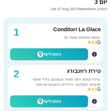
יום 3
דנמרק, København
Sat, 07 Aug 2021
Conditori La Glace
1
 עוגות טעימות מאוד (!)
4.4
info
ניווט ליעד
טירת רוזנבורג
2
 טירה קטנה ויפה מאוד מבפנים, כולל אוסף 
תכשיטי המלוכה. הילדים והמבוגרים נהנו.
4.5
info
ניווט ליעד