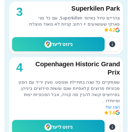
Superkilen Park
3
צהריים טיול באיזור Superkillen, עם כל מני 
פארקי שעושועים + רחוב קניות לא מאוד מוצלח
4.2
info
ניווט ליעד
Copenhagen Historic Grand
4
Prix
שמתקיים כל שנה בתחילת אוגוסט. מעין יריד עם המון 
מכוניות מרוצים קלאסיות שגם עושות מירוצים ביניהן. 
במירוצים קשה להבין מה קורה, אבל המכוניות יפות 
ומיוחדו
...
הצג עוד
3.6
info
ניווט ליעד