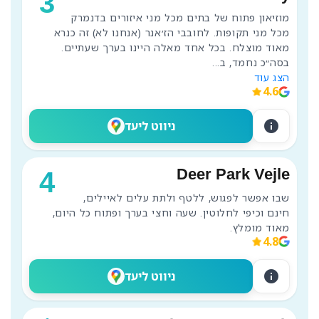
3
מוזיאון פתוח של בתים מכל מני איזורים בדנמרק 
מכל מני תקופות. לחובבי הז׳אנר (אנחנו לא) זה כנרא 
מאוד מוצלח. בכל אחד מאלה היינו בערך שעתיים. 
בסה״כ נחמד, ב
...
הצג עוד
4.6
info
ניווט ליעד
Deer Park Vejle
4
שבו אפשר לפגוש, ללטף ולתת עלים לאיילים, 
חינם וכיפי לחלוטין. שעה וחצי בערך ופתוח כל היום, 
מאוד מומלץ.
4.8
info
ניווט ליעד