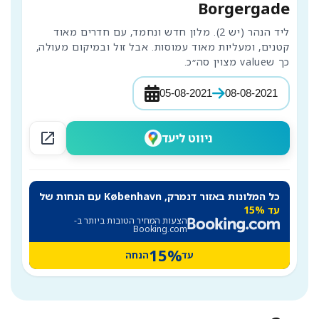
Borgergade
ליד הנהר (יש 2). מלון חדש ונחמד, עם חדרים מאוד 
קטנים, ומעליות מאוד עמוסות. אבל זול ובמיקום מעולה, 
כך שvalue מצוין סה״כ.
05-08-2021
08-08-2021
open_in_new
ניווט ליעד
כל המלונות באזור דנמרק, København עם הנחות של
עד 15%
הצעות המחיר הטובות ביותר ב-
Booking.com
15%
עד
הנחה