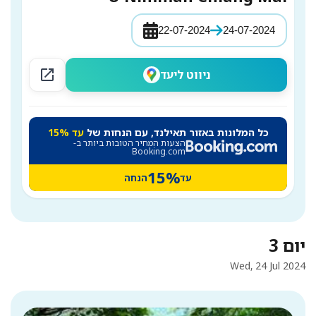
22-07-2024
24-07-2024
open_in_new
ניווט ליעד
כל המלונות באזור תאילנד, עם הנחות של
עד 15%
הצעות המחיר הטובות ביותר ב-
Booking.com
15%
עד
הנחה
יום 3
Wed, 24 Jul 2024