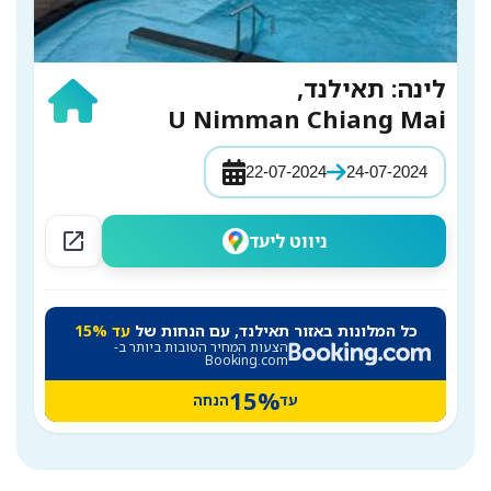
לינה: תאילנד,
U Nimman Chiang Mai
22-07-2024
24-07-2024
open_in_new
ניווט ליעד
כל המלונות באזור תאילנד, עם הנחות של
עד 15%
הצעות המחיר הטובות ביותר ב-
Booking.com
15%
עד
הנחה