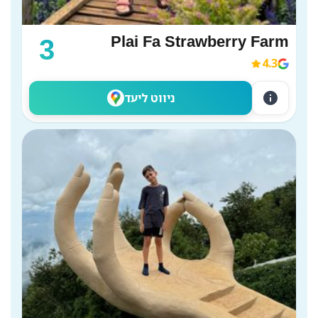
Plai Fa Strawberry Farm
3
4.3
info
ניווט ליעד