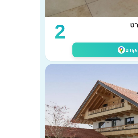
2
רט
הקודם