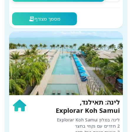
מסמך מצורף
receipt_long
לינה: תאילנד,
Explorar Koh Samui