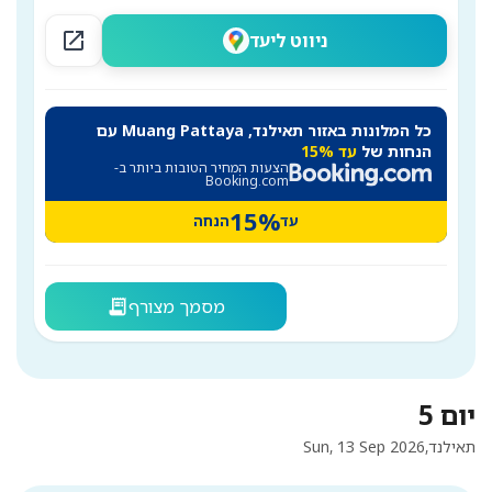
open_in_new
ניווט ליעד
כל המלונות באזור תאילנד, Muang Pattaya עם
הנחות של
עד 15%
הצעות המחיר הטובות ביותר ב-
Booking.com
15%
עד
הנחה
מסמך מצורף
receipt_long
יום 5
תאילנד,
Sun, 13 Sep 2026