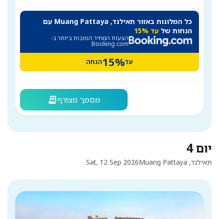
כל המלונות באזור תאילנד, Muang Pattaya עם
הנחות של
עד 15%
הצעות המחיר הטובות ביותר ב-
Booking.com
15%
עד
הנחה
מסמך מצורף
receipt_long
יום 4
תאילנד, Muang Pattaya
Sat, 12 Sep 2026