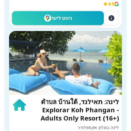
4.6
info
ניווט ליעד
לינה: תאילנד, ตำบล บ้านใต้
Explorar Koh Phangan -
Adults Only Resort (16+)