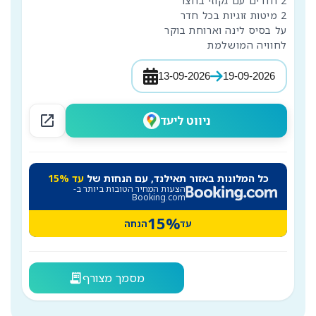
לחוויה המושלמת
13-09-2026
19-09-2026
open_in_new
ניווט ליעד
כל המלונות באזור תאילנד, עם הנחות של
עד 15%
הצעות המחיר הטובות ביותר ב-
Booking.com
15%
עד
הנחה
מסמך מצורף
receipt_long