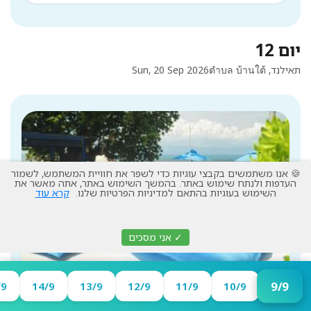
יום 12
תאילנד, ตำบล บ้านใต้
Sun, 20 Sep 2026
🍪 אנו משתמשים בקבצי עוגיות כדי לשפר את חוויית המשתמש, לשמור
העדפות ולנתח שימוש באתר. בהמשך השימוש באתר, אתה מאשר את
השימוש בעוגיות בהתאם למדיניות הפרטיות שלנו.
קרא עוד
✓ אני מסכים
לינה: תאילנד, ตำบล บ้านใต้
9/9
/9
14/9
13/9
12/9
11/9
10/9
Explorar Koh Phangan -