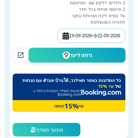
לחוויה המושלמת
19-09-2026
22-09-2026
open_in_new
ניווט ליעד
כל המלונות באזור תאילנד, ตำบล บ้านใต้ עם הנחות
של
עד 15%
הצעות המחיר הטובות ביותר ב-
Booking.com
15%
עד
הנחה
מסמך מצורף
receipt_long