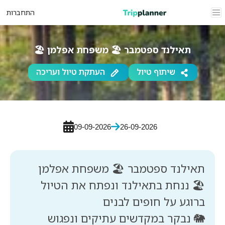
התחברות
תאילנד ספטמבר 🏖️ משפחת אפלמן 🏖️
שיתוף טיול
העתקת טיול ועריכה
09-09-2026
26-09-2026
🏖️ ננחת בתאילנד ונפתח את הטיול
🐘 נבקר במקדשים עתיקים ונפגוש