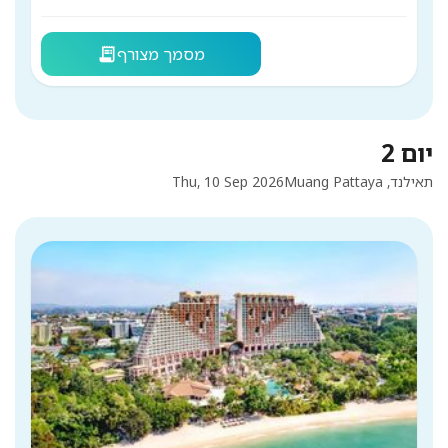
מסמך מצורף
receipt_long
יום 2
תאילנד, Muang Pattaya
Thu, 10 Sep 2026