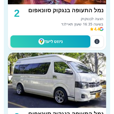
נמל התעופה בנגקוק סוונאפום
2
בשעה 16:35 שעון תאילנד
4.4
info
ניווט ליעד
נמל התעופה בנגקוק סוונאפום