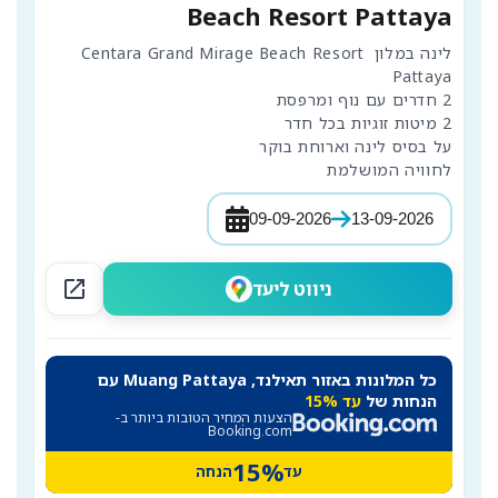
Beach Resort Pattaya
לינה במלון Centara Grand Mirage Beach Resort 
לחוויה המושלמת
09-09-2026
13-09-2026
open_in_new
ניווט ליעד
כל המלונות באזור תאילנד, Muang Pattaya עם
הנחות של
עד 15%
הצעות המחיר הטובות ביותר ב-
Booking.com
15%
עד
הנחה