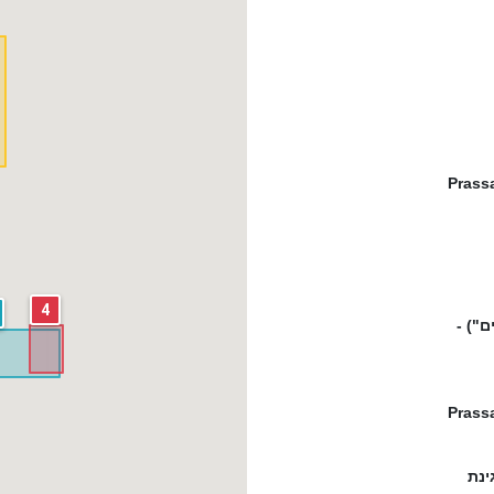
Prass
4
 העיזים") -
Prass
Pollon - עגינת