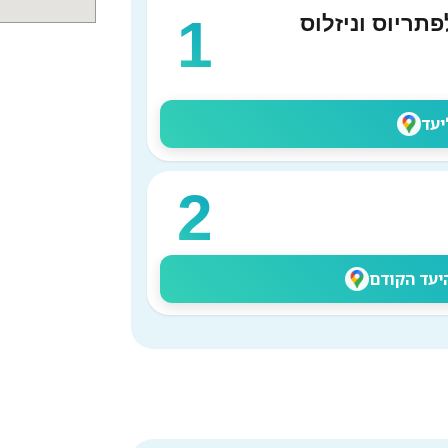
1
תריוס וניזלוס
יעד
2
יעד הקודם