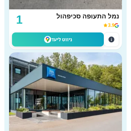
נמל התעופה סכיפהול
1
3.9
info
ניווט ליעד