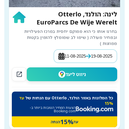
לינה: הולנד, Otterlo
EuroParcs De Wije Werelt
בחרנו אותו כי הוא ממוקם יחסית במרכז הפעילויות 
ובמחיר מעולה ( שימו לב שמומלץ להזמין בקטות 
ממוזגות )
11-08-2025
19-08-2025
open_in_new
ניווט ליעד
כל המלונות באזור הולנד, Otterlo עם הנחות של
עד
15%
הצעות המחיר הטובות ביותר ב-
Booking.com
15%
עד
הנחה